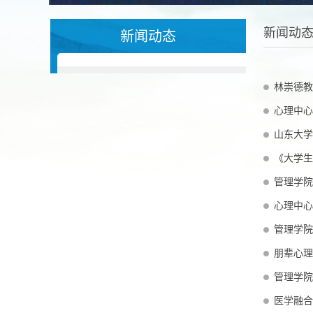
新闻动
新闻动态
林崇德教
心理中心
山东大学
《大学生
管理学院
心理中心
管理学院
朋辈心理
管理学院
医学融合