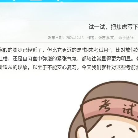
说
试一试，把焦虑写
发布日期：2024-12-13 作者：张志强/文， 耿子涵
寒假的脚步已经近了，但比它更近的是“期末考试月”，比对放假
吐槽，还是自习室中弥漫的紧张气氛，都较往常显得更为明显。
所适从的现象，以至于不能安心复习。今天我们就针对这些考前