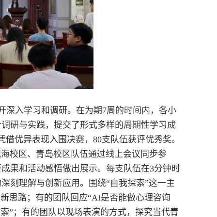
开深入学习和调研。在为期7周的时间内，各小
合调研与实践，提交了形式多样的周期性学习成
伍凭借优异表现入围决赛，80支队伍获评优秀奖。
，威海校区、青岛校区队伍通过线上会议同步参
研成果和活动感悟做出展示。每支队伍在3分钟时
深刻理解与创新应用。围绕“自我探索”这一主
新思路；有的团队回应“AI是否能做心理咨询
探索”；有的团队以现场表演的方式，探究当代青