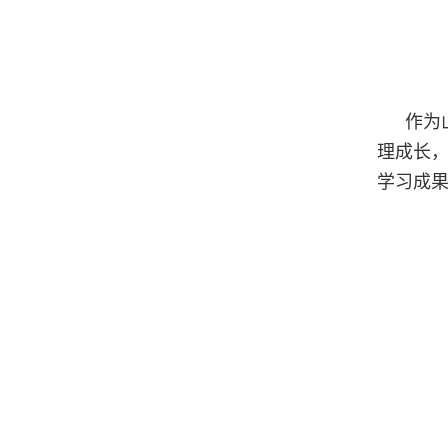
作为
理成长
学习成