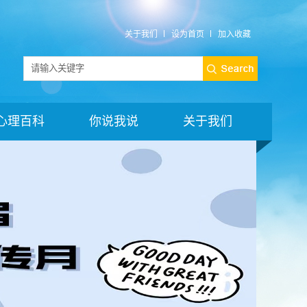
关于我们
设为首页
加入收藏
心理百科
你说我说
关于我们