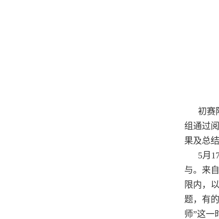
初赛
组通过
果及总结
5月
与。来自
限内，以
题，有的
师”这一