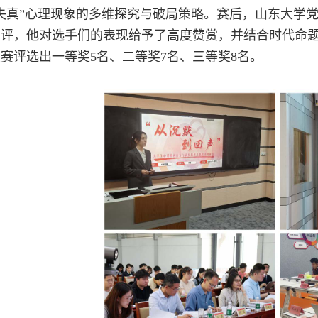
失真”心理现象的多维探究与破局策略。赛后，山东大学
点评，他对选手们的表现给予了高度赞赏，并结合时代命
赛评选出一等奖5名、二等奖7名、三等奖8名。