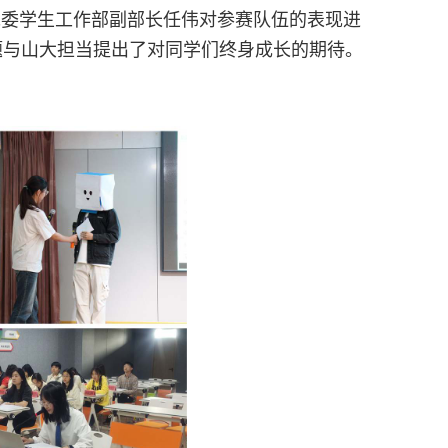
党委学生工作部副部长任伟对参赛队伍的表现进
题与山大担当提出了对同学们终身成长的期待。