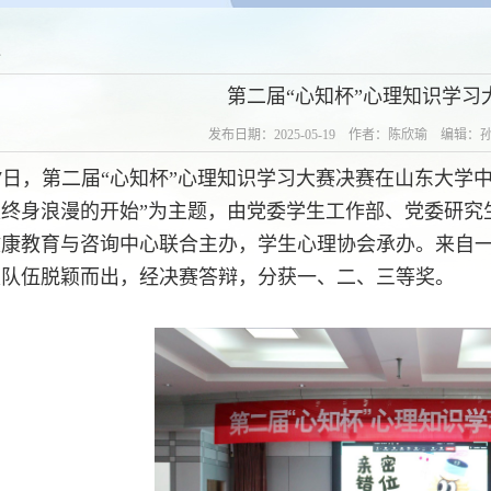
心
第二届“心知杯”心理知识学习
发布日期：2025-05-19 作者：陈欣瑜 编辑
17日，第二届“心知杯”心理知识学习大赛决赛在山东大学
是终身浪漫的开始”为主题，由党委学生工作部、党委研究
康教育与咨询中心联合主办，学生心理协会承办。来自一
支队伍脱颖而出，经决赛答辩，分获一、二、三等奖。